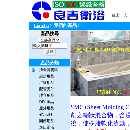
線上: 1 人
LianJyi
> 我們的產品
>
產品搜尋
產品分類
清倉特賣區
廚房用品
浴室用品
配管另件
理容用品
DIY 產品
SMC (Sheet Mol
屋外用品
劑之糊狀混合物，含
省水系列
園藝用品
後，使樹脂軟化流動
進口衛浴