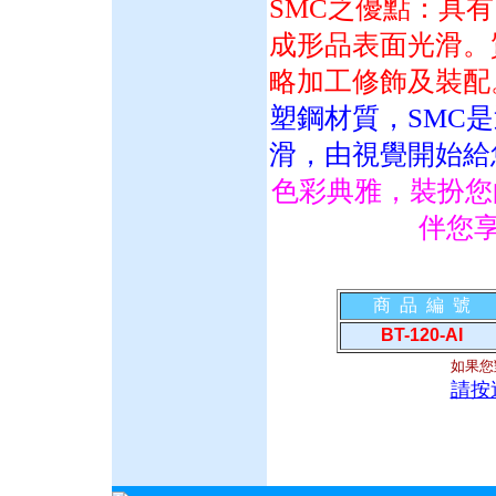
SMC之優點：具
成形品表面光滑。
略加工修飾及裝配
塑鋼材質，SMC
滑，由視覺開始給
色彩典雅，裝扮您的衛
伴您
商 品 編 號
BT-120-AI
如果您
請按