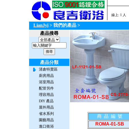
線上: 1 人
LianJyi
> 我們的產品
>
產品搜尋
產品分類
清倉特賣區
廚房用品
浴室用品
配管另件
理容用品
DIY 產品
屋外用品
省水系列
商 品 編 號
園藝用品
ROMA-01-SB
進口衛浴